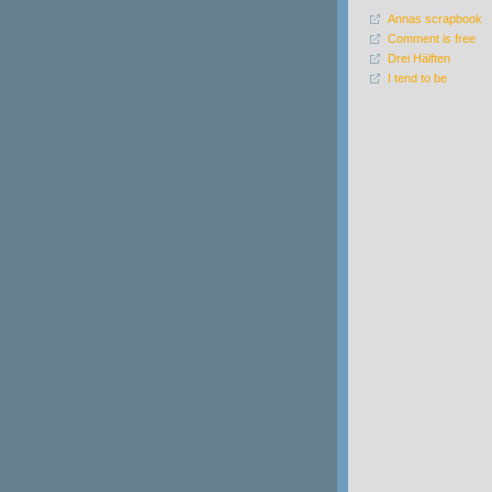
Annas scrapbook
Comment is free
Drei Hälften
I tend to be