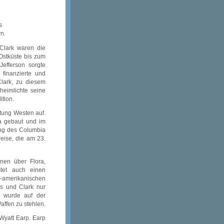
s
n.
Clark waren die
 Ostküste bis zum
Jefferson sorgte
 finanzierte und
Clark, zu diesem
rheimlichte seine
tion.
tung Westen auf.
ta gebaut und im
ung des Columbia
eise, die am 23.
onen über Flora,
tet auch einen
amerikanischen
is und Clark nur
r wurde auf der
affen zu stehlen.
 Wyatt Earp. Earp