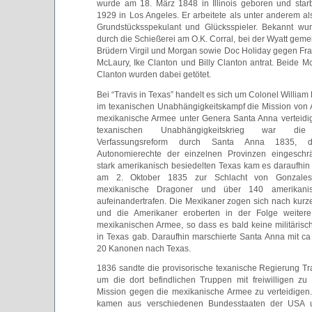
wurde am 18. März 1848 in Illinois geboren und sta
1929 in Los Angeles. Er arbeitete als unter anderem als
Grundstücksspekulant und Glücksspieler. Bekannt wu
durch die Schießerei am O.K. Corral, bei der Wyatt gem
Brüdern Virgil und Morgan sowie Doc Holiday gegen Fr
McLaury, Ike Clanton und Billy Clanton antrat. Beide M
Clanton wurden dabei getötet.
Bei “Travis in Texas” handelt es sich um Colonel William 
im texanischen Unabhängigkeitskampf die Mission von
mexikanische Armee unter Genera Santa Anna verteidig
texanischen Unabhängigkeitskrieg war die
Verfassungsreform durch Santa Anna 1835, 
Autonomierechte der einzelnen Provinzen eingeschr
stark amerikanisch besiedelten Texas kam es daraufhi
am 2. Oktober 1835 zur Schlacht von Gonzales
mexikanische Dragoner und über 140 amerikanis
aufeinandertrafen. Die Mexikaner zogen sich nach kur
und die Amerikaner eroberten in der Folge weitere
mexikanischen Armee, so dass es bald keine militäris
in Texas gab. Daraufhin marschierte Santa Anna mit 
20 Kanonen nach Texas.
1836 sandte die provisorische texanische Regierung Tr
um die dort befindlichen Truppen mit freiwilligen zu
Mission gegen die mexikanische Armee zu verteidigen. 
kamen aus verschiedenen Bundesstaaten der USA u