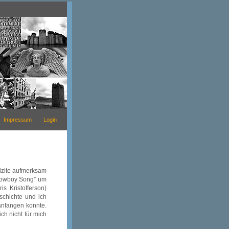
Impressum
Login
izite aufmerksam
 Cowboy Song” um
s Kristofferson)
schichte und ich
anfangen konnte.
ch nicht für mich