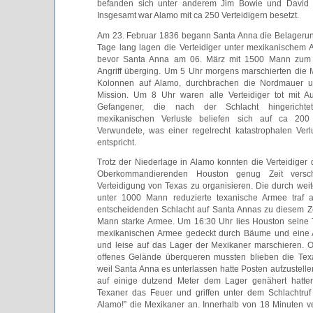
befanden sich unter anderem Jim Bowie und David “
Insgesamt war Alamo mit ca 250 Verteidigern besetzt.
Am 23. Februar 1836 begann Santa Anna die Belageru
Tage lang lagen die Verteidiger unter mexikanischem Ar
bevor Santa Anna am 06. März mit 1500 Mann zum 
Angriff überging. Um 5 Uhr morgens marschierten die M
Kolonnen auf Alamo, durchbrachen die Nordmauer u
Mission. Um 8 Uhr waren alle Verteidiger tot mit A
Gefangener, die nach der Schlacht hingericht
mexikanischen Verluste beliefen sich auf ca 20
Verwundete, was einer regelrecht katastrophalen Ver
entspricht.
Trotz der Niederlage in Alamo konnten die Verteidiger
Oberkommandierenden Houston genug Zeit versc
Verteidigung von Texas zu organisieren. Die durch weit
unter 1000 Mann reduzierte texanische Armee traf a
entscheidenden Schlacht auf Santa Annas zu diesem Z
Mann starke Armee. Um 16:30 Uhr lies Houston seine 
mexikanischen Armee gedeckt durch Bäume und eine 
und leise auf das Lager der Mexikaner marschieren. 
offenes Gelände überqueren mussten blieben die Tex
weil Santa Anna es unterlassen hatte Posten aufzustellen.
auf einige dutzend Meter dem Lager genähert hatten
Texaner das Feuer und griffen unter dem Schlachtru
Alamo!” die Mexikaner an. Innerhalb von 18 Minuten ver