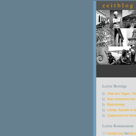
zeitblog
Letzte Beiträge
Zitat des Tages: Te
Man verbrennt mal 
Blutsonntag
Linktip: Kamele in 
Sudanesische Kont
Letzte Kommentare
banda3.top
bei
Absc