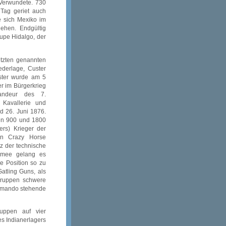
Verwundete. 730
Tag geriet auch
e sich Mexiko im
ehen. Endgültig
upe Hidalgo, der
etzten genannten
ederlage, Custer
ster wurde am 5
r im Bürgerkrieg
andeur des 7.
 Kavallerie und
nd 26. Juni 1876.
hen 900 und 1800
ers) Krieger der
on Crazy Horse
tz der technische
Armee gelang es
e Position so zu
atling Guns, als
Truppen schwere
ommando stehende
ruppen auf vier
s Indianerlagers