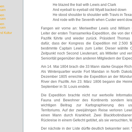
He blazed the trail with Lewis and Clark
ben
euen
And eyeball to eyeball old Wyatt backed down
He stood shoulder to shoulder with Travis in Texa
ben
euen
And rode with the Seventh when Custer went dow
ben
euen
Fangen wir vorne an: Meriwether Lewis und William 
nd Kultur
Leiter der ersten Transamerika-Expedition, die von der
Pazifik führte und wieder zurück. Präsident Thomas 
dafür, dass der Kongress die Expedition mit 2.500 $
bestimmte Captain Lewis zum Leiter. Dieser wählte 
Zeitpunkt noch Second Lieutenant, als Mitleiter und ve
Seniorität gegenüber den anderen Mitgliedern der Expedi
Am 14. Mai 1804 brach die 33 Mann starke Gruppe Rich
Als Winterquartier wurde Fort Mandan in North Dako
Dezember 1805 erreichte die Expedition an der Münd
River den Pazifik. Am 23. März 1806 begann die Heimr
September in St. Louis endete.
Die Expedition brachte nicht nur wertvolle Informati
Fauna und Bewohner des Kontinents sondern leis
wichtigen Beitrag zur Kartographierung des us-
Territoriums. Auf der zweijährigen Reise verloren Lew
einen Mann durch Krankheit. Zwei Blackfootindiane
Rückreise in einem Gefecht getötet, als sie versuchten, W
Der nächste in der Liste dürfte deutlich bekannter sein: