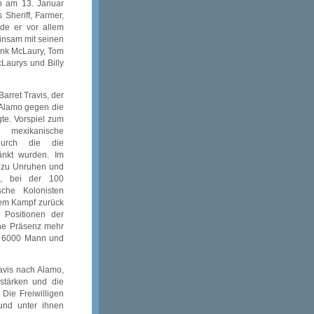
rb am 13. Januar
 Sheriff, Farmer,
rde er vor allem
einsam mit seinen
ank McLaury, Tom
cLaurys und Billy
Barret Travis, der
 Alamo gegen die
te. Vorspiel zum
 mexikanische
durch die die
änkt wurden. Im
n zu Unruhen und
, bei der 100
che Kolonisten
zem Kampf zurück
 Positionen der
che Präsenz mehr
ca 6000 Mann und
avis nach Alamo,
 stärken und die
Die Freiwilligen
nd unter ihnen