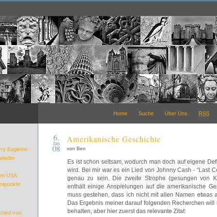
Home
Suche
Über Uns
RSS
6.
Amerikanische Geschichte
Jan
08
von Ben
rry Eagleton
wieder
Es ist schon seltsam, wodurch man doch auf eigene Def
wird. Bei mir war es ein Lied von Johnny Cash - “Last
den USA
genau zu sein. Die zweite Strophe (gesungen von Kri
rapunkte
enthält einige Anspielungen auf die amerikanische Ge
muss gestehen, dass ich nicht mit allen Namen etwas 
Das Ergebnis meiner darauf folgenden Recherchen will i
behalten, aber hier zuerst das relevante Zitat:
hied von