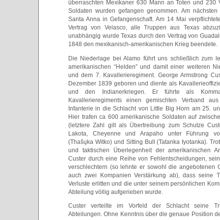
überraschten Mexikaner 630 Mann an Toten und 230 
Soldaten wurden gefangen genommen. Am nächsten 
Santa Anna in Gefangenschaft. Am 14 Mai verpflichtet
Vertrag von Velasco, alle Truppen aus Texas abzuzi
unabhängig wurde Texas durch den Vertrag von Guadal
1848 den mexikanisch-amerikanischen Krieg beendete.
Die Niederlage bei Alamo führt uns schließlich zum l
amerikanischen “Helden” und damit einer weiteren Ni
und dem 7. Kavallerieregiment. George Armstrong Cu
Dezember 1839 geboren und diente als Kavallerieoffizie
und den Indianerkriegen. Er führte als Komm
Kavallerieregiments einen gemischten Verband aus
Infanterie in die Schlacht von Little Big Horn am 25. u
Hier trafen ca 600 amerikanische Soldaten auf zwisc
(letztere Zahl gilt als Übertreibung zum Schutze Cust
Lakota, Cheyenne und Arapaho unter Führung v
(Thašųka Witko) und Sitting Bull (Tatanka Iyotanka). Tro
und taktischen Überlegenheit der amerikanischen 
Custer durch eine Reihe von Fehlentscheidungen, sein
verschlechtern (so lehnte er sowohl die angebotenen G
auch zwei Kompanien Verstärkung ab), dass seine 
Verluste erlitten und die unter seinem persönlichen K
Abteilung völlig aufgerieben wurde.
Custer verteilte im Vorfeld der Schlacht seine T
Abteilungen. Ohne Kenntnis über die genaue Position de