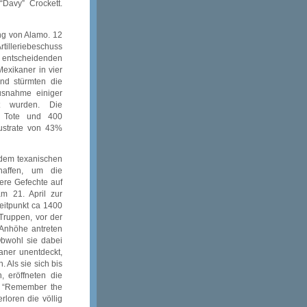
Davy” Crockett.
ng von Alamo. 12
tilleriebeschuss
entscheidenden
exikaner in vier
nd stürmten die
usnahme einiger
et wurden. Die
0 Tote und 400
lustrate von 43%
 dem texanischen
haffen, um die
ere Gefechte auf
m 21. April zur
eitpunkt ca 1400
Truppen, vor der
Anhöhe antreten
Obwohl sie dabei
aner unentdeckt,
 Als sie sich bis
, eröffneten die
f “Remember the
loren die völlig