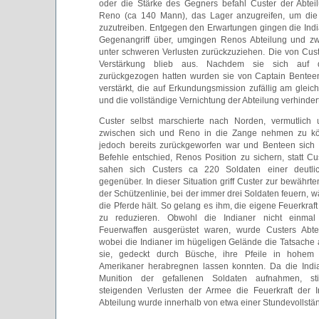
oder die Stärke des Gegners befahl Custer der Abtei
Reno (ca 140 Mann), das Lager anzugreifen, um die 
zuzutreiben. Entgegen den Erwartungen gingen die Ind
Gegenangriff über, umgingen Renos Abteilung und zw
unter schweren Verlusten zurückzuziehen. Die von Cus
Verstärkung blieb aus. Nachdem sie sich auf 
zurückgezogen hatten wurden sie von Captain Bente
verstärkt, die auf Erkundungsmission zufällig am glei
und die vollständige Vernichtung der Abteilung verhinder
Custer selbst marschierte nach Norden, vermutlich 
zwischen sich und Reno in die Zange nehmen zu k
jedoch bereits zurückgeworfen war und Benteen sich
Befehle entschied, Renos Position zu sichern, statt Cu
sahen sich Custers ca 220 Soldaten einer deutli
gegenüber. In dieser Situation griff Custer zur bewährten
der Schützenlinie, bei der immer drei Soldaten feuern, w
die Pferde hält. So gelang es ihm, die eigene Feuerkra
zu reduzieren. Obwohl die Indianer nicht einmal
Feuerwaffen ausgerüstet waren, wurde Custers Abtei
wobei die Indianer im hügeligen Gelände die Tatsache 
sie, gedeckt durch Büsche, ihre Pfeile in hohem
Amerikaner herabregnen lassen konnten. Da die Indi
Munition der gefallenen Soldaten aufnahmen, s
steigenden Verlusten der Armee die Feuerkraft der I
Abteilung wurde innerhalb von etwa einer Stundevollstä