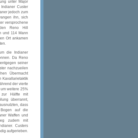
lung unter Major
Indianer Custer
ianer jedoch zum
angen ihn, sich
ter versprochene
den Reno Hill
en und 114 Mann
chen Ort ankamen
ten.
um die Indianer
önnen. Da Reno
 entgegen seiner
ster nachzueilen
chen Übermacht
 Kavallarietaktik
ährend der vierte
ft um weitere 25%
 zur Hälfte mit
lung überrannt,
ausnutzten, dass
 Bogen auf die
aner Waffen und
tieg zudem mit
ndianer. Custers
ndig aufgerieben.