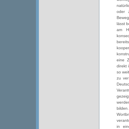
natürl
oder 
Beweg
lässt 
am Ho
konse
bereit
koope
konstr
eine 
direkt 
so wei
zu ver
Deut
Verant
gezeig
werden
bilden
Wortb
verant
in ei