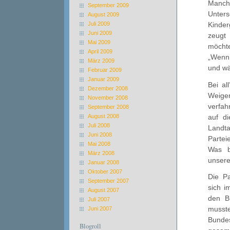
Manch
September 2009
Unter
August 2009
Juli 2009
Kinder
Juni 2009
zeugt
Mai 2009
möchte
April 2009
„Wenn 
März 2009
und wä
Februar 2009
Januar 2009
Bei al
Dezember 2008
Weiger
November 2008
verfah
September 2008
auf di
August 2008
Juli 2008
Landta
Juni 2008
Partei
Mai 2008
Was b
März 2008
unsere
Januar 2008
Oktober 2007
Die Pa
September 2007
sich i
August 2007
den B
Juli 2007
musste
Juni 2007
Bundes
Blogroll