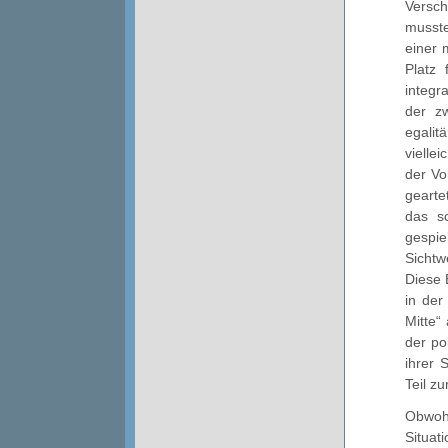
Versch
musste
einer 
Platz 
integr
der z
egali
vielle
der Vo
gearte
das s
gespie
Sichtw
Diese 
in der
Mitte“
der po
ihrer 
Teil z
Obwohl
Situa