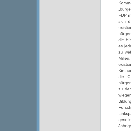
Kommen
„bürge
FDP me
sich d
existi
bürger
die Hi
es jed
zu wäh
Milie
existi
Kirche
die C
bürger
zu den
wiegen
Bildu
Forsc
Links
gesel
Jährig