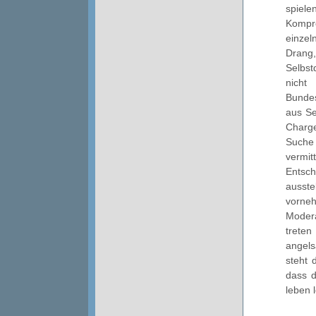
spiele
Kompr
einzel
Drang,
Selbst
nicht
Bundes
aus Se
Charge
Suche 
vermi
Entsch
ausste
vorneh
Modera
trete
angels
steht 
dass d
leben 