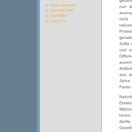
gesam
Annas scrapbook
nun d
Comment is free
auszug
Drei Hälften
nicht
I tend to be
rekrut
Protes
gerade
Sollte
und e
Diff
ausein
Anblic
aus de
Jahre 
Partei
Natürl
Entwi
Wahlvo
hinein
dürfte
Gesel