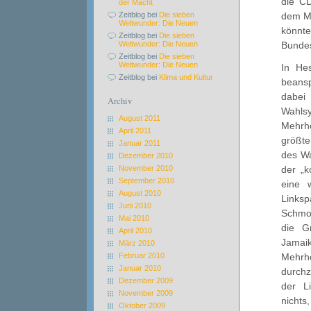
die C
der Macht
dem Mi
Zeitblog bei
Die sieben
Weltwunder: Die Neuen
könnt
Zeitblog bei
Die sieben
Bunde
Weltwunder: Die Neuen
Zeitblog bei
Die sieben
Weltwunder: Die Neuen
In Hes
Zeitblog bei
Klima und Kultur
beansp
dabei
Archiv
Wahls
August 2011
Mehrhe
April 2011
größte
Januar 2011
des Wa
Dezember 2010
November 2010
der „k
September 2010
eine 
August 2010
Links
Juni 2010
Schmol
Mai 2010
die G
April 2010
Jamai
März 2010
Februar 2010
Mehrh
Januar 2010
durchz
Dezember 2009
der L
November 2009
nicht
Oktober 2009