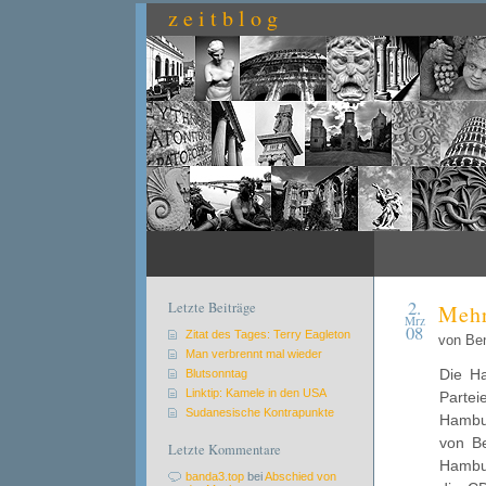
zeitblog
2.
Letzte Beiträge
Mehr
Mrz
08
Zitat des Tages: Terry Eagleton
von Be
Man verbrennt mal wieder
Die H
Blutsonntag
Linktip: Kamele in den USA
Partei
Sudanesische Kontrapunkte
Hambur
von Be
Letzte Kommentare
Hambu
banda3.top
bei
Abschied von