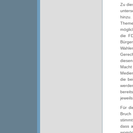
Zu die
unter
hinzu.
Theme
möglic
die F
Bürg
Wahle
Gerech
diesen
Macht
Medien
die be
werden
bereit
jeweils
Für di
Bruch
stimmt
dass a
womög